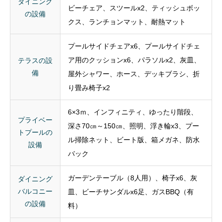
プールサイドチェアx6、プールサイドチェ
ア用のクッションx6、パラソルx2、灰皿、
テラスの設
備
屋外シャワー、ホース、デッキブラシ、折
り畳み椅子x2
6×3ｍ、インフィニティ、ゆったり階段、
プライベー
深さ70㎝～150㎝、照明、浮き輪x3、プー
トプールの
ル掃除ネット、ビート版、箱メガネ、防水
設備
バック
ガーデンテーブル（8人用）、椅子x6、灰
ダイニング
バルコニー
皿、ビーチサンダルx6足、ガスBBQ（有
の設備
料）
屋上の設備
屋外ソファ、チェア、サイドテーブル
ホームセー