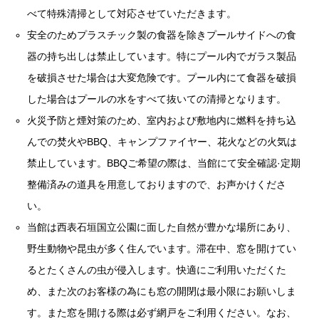
器の持ち出しは禁止しています。特にプール内でガラス製品
を破損させた場合は大変危険です。プール内にて食器を破損
した場合はプールの水をすべて抜いての清掃となります。
火災予防と煙対策のため、室内および敷地内に燃料を持ち込
んでの焚火やBBQ、キャンプファイヤー、花火などの火気は
禁止しています。BBQご希望の際は、当館にて安全確認·定期
整備済みの道具を用意しておりますので、お声かけくださ
い。
当館は西表石垣国立公園に面した自然が豊かな場所にあり、
野生動物や昆虫が多く住んでいます。滞在中、窓を開けてい
るとたくさんの虫が侵入します。快適にご利用いただくた
め、また次のお客様の為にも窓の開閉は最小限にお願いしま
す。また窓を開ける際は必ず網戸をご利用ください。なお、
ヤモリなど小動物、昆虫類の侵入に対する補償対応や払い戻
しは一切行いません。