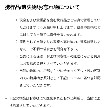
現金および貴重品を含む携行品はご自身で管理してい
ただけますようお願い申し上げます。紛失や毀損など
に対しても当館では責任を負いかねます。
原則として当館よりお客様へ忘れ物のご連絡は致しま
せん。ご不明の場合はお問合せ下さい。
当館による保管、およびお客様への返送にかかる費用
はお客様の負担とさせていただきます。
当館の敷地内共用部ならびにチェックアウト後の客室
内での拾得物は原則として下記にルールに基づき対応
させていただきます。
下記の物品はお客様にて廃棄されたものと判断し、当館によ
り廃棄させていただきます。
開封済みの飲食物、開封済みの生活雑貨（歯ブラシ/スリッ
パ/日焼け止め/化粧品など）、その他当館が保管に適さな