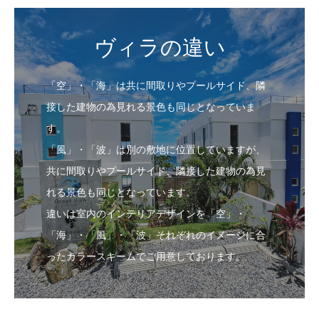
「空」・「海」は共に間取りやプールサイド、隣
接した建物の為見れる景色も同じとなっていま
す。
「風」・「波」は別の敷地に位置していますが、
共に間取りやプールサイド、隣接した建物の為見
れる景色も同じとなっています。
違いは室内のインテリアデザインを「空」・
「海」・「風」・「波」それぞれのイメージに合
ったカラースキームでご用意しております。