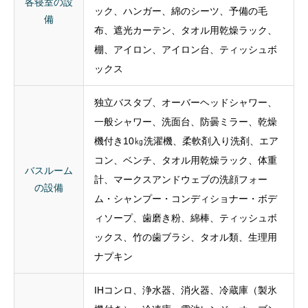
棚、アイロン、アイロン台、ティッシュボ
ックス
独立バスタブ、オーバーヘッドシャワー、
一般シャワー、洗面台、防曇ミラー、乾燥
機付き10㎏洗濯機、柔軟剤入り洗剤、エア
コン、ベンチ、タオル用乾燥ラック、体重
バスルーム
計、マークスアンドウェブの洗顔フォー
の設備
ム・シャンプー・コンディショナー・ボデ
ィソープ、歯磨き粉、綿棒、ティッシュボ
ックス、竹の歯ブラシ、タオル類、生理用
ナプキン
IHコンロ、浄水器、消火器、冷蔵庫（製氷
機付き）、冷凍庫、電池レンジ、オーブン
レンジ、トースター、ミクサー、炊飯器、
電気ポット、包丁セット、水差し、スポン