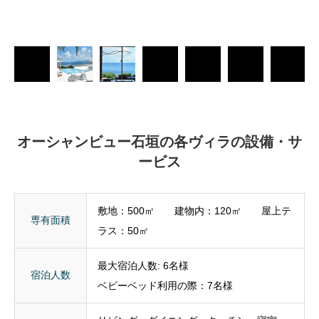
オーシャンビュー石垣の各ヴィラの設備・サ
ービス
敷地：500㎡ 建物内：120㎡ 屋上テ
専有面積
ラス：50㎡
最大宿泊人数: 6名様
宿泊人数
ベビーベッド利用の際：7名様
リビング、ダイニング、キッチン、寝室
x3、トイレx2、バスルーム、吹き抜け玄関
ホール、WiFi、無料専用駐車場（二台