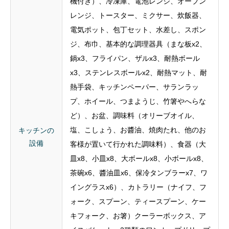
ジ、布巾、基本的な調理器具（まな板x2、
鍋x3、フライパン、ザルx3、耐熱ボール
x3、ステンレスボールx2、耐熱マット、耐
熱手袋、キッチンペーパー、サランラッ
プ、ホイール、つまようじ、竹箸やへらな
ど）、お盆、調味料（オリーブオイル、
塩、こしょう、お醬油、焼肉たれ、他のお
キッチンの
設備
客様が置いて行かれた調味料）、食器（大
皿x8、小皿x8、大ボールx8、小ボールx8、
茶碗x6、醬油皿x6、保冷タンブラーx7、ワ
イングラスx6）、カトラリー（ナイフ、フ
ォーク、スプーン、ティースプーン、ケー
キフォーク、お箸）クーラーボックス、ア
イスバケット、2種類のワンカップドリップ
コーヒー、12種類の紅茶、砂糖、BBQ用の
トングや串など、掃除機、クイックルワイ