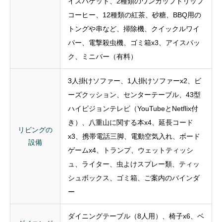
パー、電撃殺虫機、ゴミ箱x3、アイスパッ
ク、ミニバー（有料）
3人掛けソファー、1人掛けソファーx2、ビ
ーズクッション、センターテーブル、43型
ハイビジョンテレビ（YouTubeとNetflix付
き）、八重山に関する本x4、延長コード
リビングの
x3、携帯電話三脚、電動空気入れ、ボード
設備
ゲームx4、トランプ、ウェットティッシ
ュ、ライター、虫よけスプレー類、ティッ
シュボックス、ゴミ箱、ご案内のバインダ
ー
ダイニングテーブル（8人用）、椅子x6、ベ
ダイニング
ビーチェア、スツールx2、ティッシュボッ
の設備
クス、ランチョンマット、耐熱マット