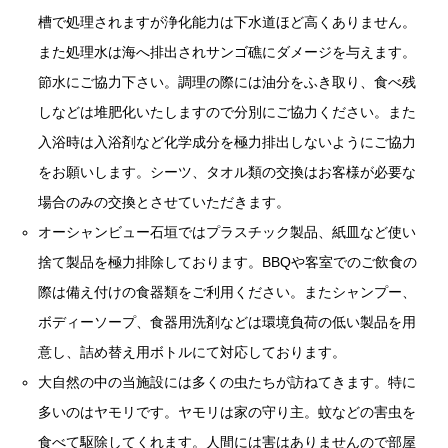
節水にご協力下さい。調理の際には油分をふき取り、食べ残
しなどは堆肥化いたしますので分別にご協力ください。また
入浴時は入浴剤など化学成分を極力排出しないようにご協力
をお願いします。シーツ、タオル類の交換はお客様が必要な
場合のみの交換とさせていただきます。
オーシャンビュー石垣ではプラスチック製品、紙皿など使い
捨て製品を極力排除しております。BBQや客室でのご飲食の
際は備え付けの食器類をご利用ください。またシャンプー、
ボディーソープ、食器用洗剤などは環境負荷の低い製品を用
意し、詰め替え用ボトルにて対応しております。
大自然の中の当施設には多くの虫たちが訪ねてきます。特に
多いのはヤモリです。ヤモリは家の守り主。蚊などの害虫を
食べて駆除してくれます。人間には害はありませんので部屋
の中で見かけても無視するか、そっと屋外に逃がしてあげて
ください。また窓を開けるとたくさんの虫が室内に入ってき